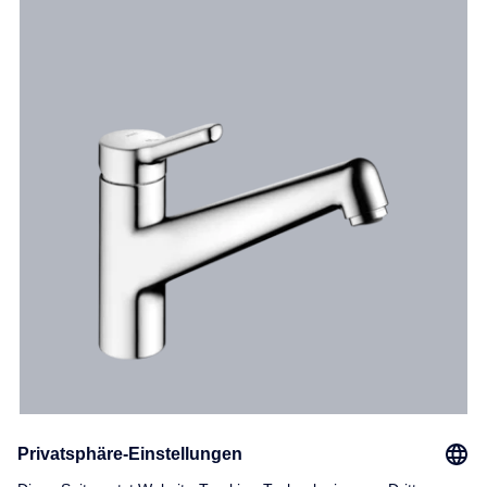
KWC WAMAS 2.0
Robuste Allrounderin