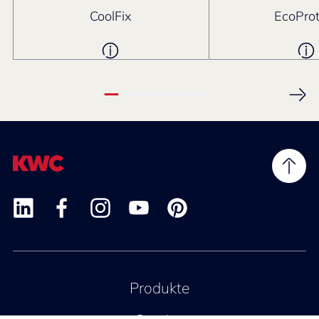
CoolFix
EcoProt
Produkte